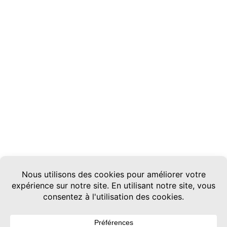
Histoire
Découvrir nos sociétés
Offres d'emplois
Candidature spontanée
Contact
Nos sociétés
Niort Frères Distribution
Niort Frères Poids Lourds
Autodistribution Fortia
D.P.A.N.
Turbos Moteur Migné
Mecatrans
NTECH Equipement
Niort Frères Services